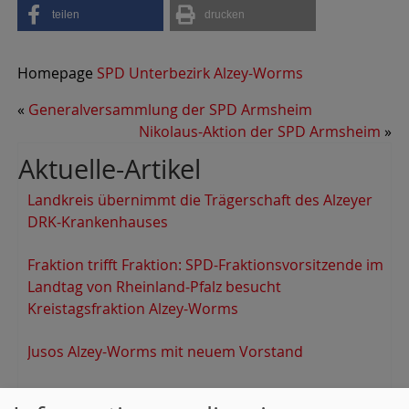
teilen
drucken
Homepage
SPD Unterbezirk Alzey-Worms
«
Generalversammlung der SPD Armsheim
Nikolaus-Aktion der SPD Armsheim
»
Aktuelle-Artikel
Landkreis übernimmt die Trägerschaft des Alzeyer
DRK-Krankenhauses
Fraktion trifft Fraktion: SPD-Fraktionsvorsitzende im
Landtag von Rheinland-Pfalz besucht
Kreistagsfraktion Alzey-Worms
Jusos Alzey-Worms mit neuem Vorstand
Die SPD in der VG Wöllstein hat einen neuen