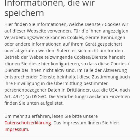
Informationen, die wir
Vorstand
speichern
Vorstandswahlen bei der SPD Armsheim
Hier finden Sie Informationen, welche Dienste / Cookies wir
auf dieser Webseite verwenden. Für die Ihnen angezeigten
Arbeitsgemeinschaft für Arbeitnehmerfragen mit
Verarbeitungszwecke können Cookies, Geräte-Kennungen
neuem Vorstand
oder andere Informationen auf Ihrem Gerät gespeichert
oder abgerufen werden. Sofern es sich nicht um für den
SPD Alzey-Worms gratuliert: Patricia Seelig zur
Betrieb der Webseite zwingende Cookies/Dienste handelt
Stellvertretenden Juso-Bundesvorsitzenden gewählt
können Sie diese hier konfigurieren, so dass diese Cookies /
Dienste bei Ihnen nicht aktiv sind. Im Falle der Aktivierung
SPD Armsheim setzt sich für Fortschreibung des
entsprechender Dienste beinhaltet diese Zustimmung auch
Ihre Einwilligung in die Übermittlung bestimmter
Verkehrs- und Parkkonzepts ein und fordert einen
personenbezogener Daten in Drittländer, u.a. die USA, nach
"Arbeitskreis Verkehr"
Art. 49 (1) (a) DSGVO. Die Verarbeitungszwecke im Einzelnen
finden Sie unten aufgelistet.
SPD Armsheim gestaltet Bouleplatz neu
Um mehr zu erfahren, lesen Sie bitte unsere
Ausrufezeichen für die Zukunft
Datenschutzerklärung
. Das Impressum finden Sie hier:
Impressum
.