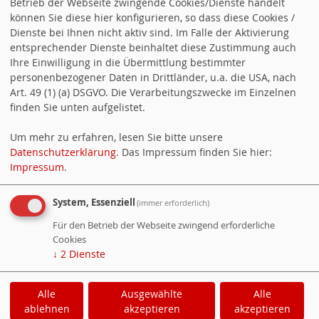
Betrieb der Webseite zwingende Cookies/Dienste handelt
Stellvertretenden Juso-Bundesvorsitzenden gewählt
können Sie diese hier konfigurieren, so dass diese Cookies /
Dienste bei Ihnen nicht aktiv sind. Im Falle der Aktivierung
SPD Armsheim setzt sich für Fortschreibung des
entsprechender Dienste beinhaltet diese Zustimmung auch
Ihre Einwilligung in die Übermittlung bestimmter
Verkehrs- und Parkkonzepts ein und fordert einen
personenbezogener Daten in Drittländer, u.a. die USA, nach
"Arbeitskreis Verkehr"
Art. 49 (1) (a) DSGVO. Die Verarbeitungszwecke im Einzelnen
finden Sie unten aufgelistet.
SPD Armsheim gestaltet Bouleplatz neu
Um mehr zu erfahren, lesen Sie bitte unsere
Ausrufezeichen für die Zukunft
Datenschutzerklärung
. Das Impressum finden Sie hier:
Impressum
.
Counter
System, Essenziell
(immer erforderlich)
Besucher:
371101
Für den Betrieb der Webseite zwingend erforderliche
Heute:
94
Cookies
↓
2
Dienste
Online:
5
Wetter-Online
Alle
Ausgewählte
Alle
ablehnen
akzeptieren
akzeptieren