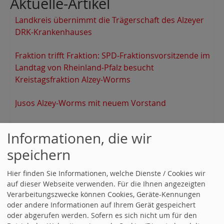
Aktuelle-Artikel
Landkreis übernimmt die Trägerschaft des Alzeyer
DRK-Krankenhauses
Fraktion trifft Fraktion: SPD-Fraktionsvorsitzende im
Landtag von Rheinland-Pfalz besucht
Kreistagsfraktion Alzey-Worms
Jusos Alzey-Worms mit neuem Vorstand
Die SPD in der VG Wöllstein hat einen neuen
Informationen, die wir
Vorstand
speichern
Vorstandswahlen bei der SPD Armsheim
Hier finden Sie Informationen, welche Dienste / Cookies wir
auf dieser Webseite verwenden. Für die Ihnen angezeigten
Arbeitsgemeinschaft für Arbeitnehmerfragen mit
Verarbeitungszwecke können Cookies, Geräte-Kennungen
neuem Vorstand
oder andere Informationen auf Ihrem Gerät gespeichert
oder abgerufen werden. Sofern es sich nicht um für den
SPD Alzey-Worms gratuliert: Patricia Seelig zur