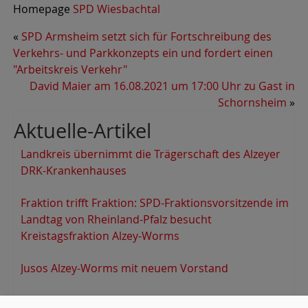
Homepage
SPD Wiesbachtal
«
SPD Armsheim setzt sich für Fortschreibung des
Verkehrs- und Parkkonzepts ein und fordert einen
"Arbeitskreis Verkehr"
David Maier am 16.08.2021 um 17:00 Uhr zu Gast in
Schornsheim
»
Aktuelle-Artikel
Landkreis übernimmt die Trägerschaft des Alzeyer
DRK-Krankenhauses
Fraktion trifft Fraktion: SPD-Fraktionsvorsitzende im
Landtag von Rheinland-Pfalz besucht
Kreistagsfraktion Alzey-Worms
Jusos Alzey-Worms mit neuem Vorstand
Die SPD in der VG Wöllstein hat einen neuen