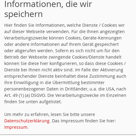
Informationen, die wir
Vorstand
speichern
Vorstandswahlen bei der SPD Armsheim
Hier finden Sie Informationen, welche Dienste / Cookies wir
auf dieser Webseite verwenden. Für die Ihnen angezeigten
Arbeitsgemeinschaft für Arbeitnehmerfragen mit
Verarbeitungszwecke können Cookies, Geräte-Kennungen
neuem Vorstand
oder andere Informationen auf Ihrem Gerät gespeichert
oder abgerufen werden. Sofern es sich nicht um für den
SPD Alzey-Worms gratuliert: Patricia Seelig zur
Betrieb der Webseite zwingende Cookies/Dienste handelt
Stellvertretenden Juso-Bundesvorsitzenden gewählt
können Sie diese hier konfigurieren, so dass diese Cookies /
Dienste bei Ihnen nicht aktiv sind. Im Falle der Aktivierung
SPD Armsheim setzt sich für Fortschreibung des
entsprechender Dienste beinhaltet diese Zustimmung auch
Ihre Einwilligung in die Übermittlung bestimmter
Verkehrs- und Parkkonzepts ein und fordert einen
personenbezogener Daten in Drittländer, u.a. die USA, nach
"Arbeitskreis Verkehr"
Art. 49 (1) (a) DSGVO. Die Verarbeitungszwecke im Einzelnen
finden Sie unten aufgelistet.
SPD Armsheim gestaltet Bouleplatz neu
Um mehr zu erfahren, lesen Sie bitte unsere
Ausrufezeichen für die Zukunft
Datenschutzerklärung
. Das Impressum finden Sie hier:
Impressum
.